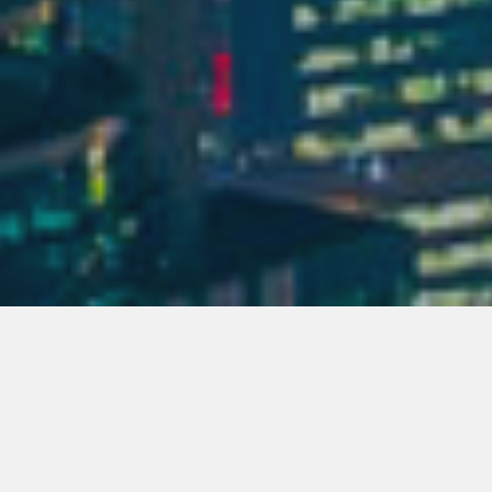
전부
병원
호텔
운송
쇼핑몰
스카이스크래퍼
랜드마크
오피스
학교
아파트
농장
공장
레스토랑