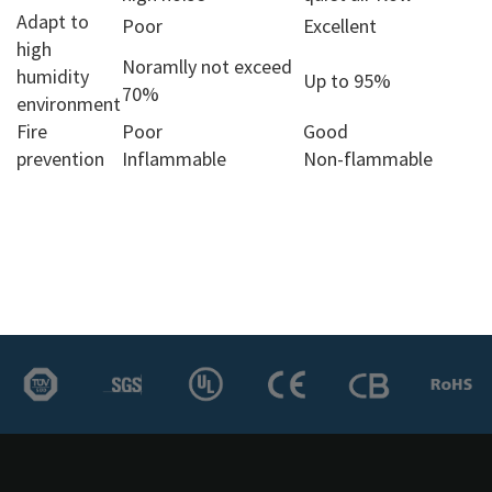
Adapt to
Poor
Excellent
high
Noramlly not exceed
humidity
Up to 95%
70%
environment
Fire
Poor
Good
prevention
Inflammable
Non-flammable