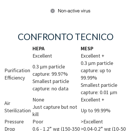
CONFRONTO TECNICO
HEPA
MESP
Excellent
Excellent +
0.3 μm particle
0.3 μm particle
Purification
capture: up to
capture: 99.97%
Efficiency
99.99%
Smallest particle
Smallest particle
capture: no data
capture: 0.01 μm
None
Excellent +
Air
Just capture but not
Sterilization
Up to 99.99%
kill
Pressure
Poor
>Excellent
Drop
0.6 - 1.2” wg (150-350
>0.04-0.2” wg (10-50