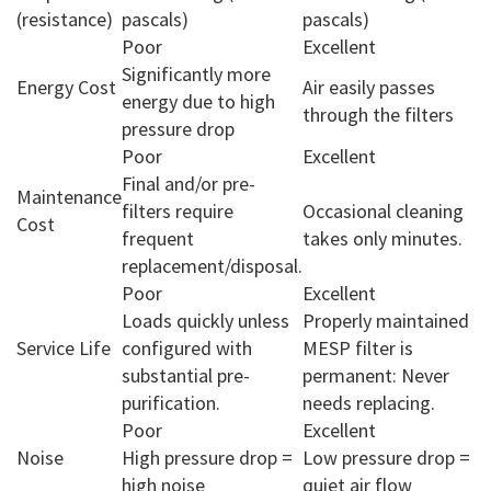
(resistance)
pascals)
pascals)
Poor
Excellent
Significantly more
Energy Cost
Air easily passes
energy due to high
through the filters
pressure drop
Poor
Excellent
Final and/or pre-
Maintenance
filters require
Occasional cleaning
Cost
frequent
takes only minutes.
replacement/disposal.
Poor
Excellent
Loads quickly unless
Properly maintained
Service Life
configured with
MESP filter is
substantial pre-
permanent: Never
purification.
needs replacing.
Poor
Excellent
Noise
High pressure drop =
Low pressure drop =
high noise
quiet air flow